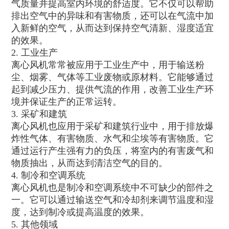
气质量并提高室内环境的舒适度。它不仅可以帮助
排出空气中的异味和有害物质，还可以在气流中加
入新鲜的空气，从而达到保持空气清新、湿度适宜
的效果。
2. 工业生产
离心风机常常被应用于工业生产中，用于输送粉
尘、烟雾、气体等工业废物或原材料。它能够通过
起到减少压力、提供气流的作用，改善工业生产环
境并保证生产的正常运转。
3. 采矿和建筑
离心风机也应用于采矿和建筑行业中，用于排放爆
炸性气体、有害物质、水气和尘埃等有害物质。它
通过运行产生强有力的负压，将室内的有害废气和
物质抽出，从而达到清洁空气的目的。
4. 制冷和空调系统
离心风机也是制冷和空调系统中不可缺少的部件之
一。它可以通过输送空气和冷却剂来调节温度和湿
度，达到制冷或提高温度的效果。
5. 其他领域