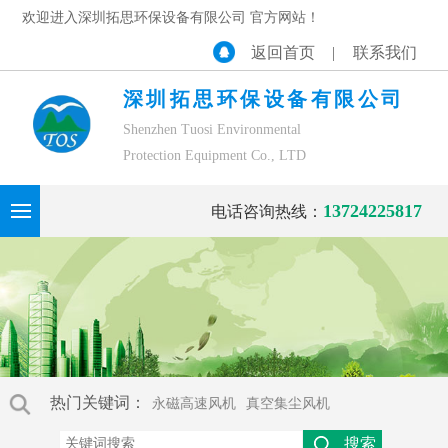
欢迎进入深圳拓思环保设备有限公司 官方网站！
返回首页
|
联系我们
深圳拓思环保设备有限公司
Shenzhen Tuosi Environmental
Protection Equipment Co., LTD
13724225817
电话咨询热线：
热门关键词：
永磁高速风机
真空集尘风机