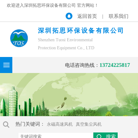
欢迎进入深圳拓思环保设备有限公司 官方网站！
返回首页
|
联系我们
深圳拓思环保设备有限公司
Shenzhen Tuosi Environmental
Protection Equipment Co., LTD
13724225817
电话咨询热线：
热门关键词：
永磁高速风机
真空集尘风机