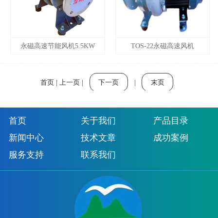
永磁高速节能风机5.5KW
TOS-22永磁高速风机
首页 | 上一页 |
下一页
|
末页
首页
关于我们
产品目录
新闻中心
技术文章
成功案例
服务支持
联系我们