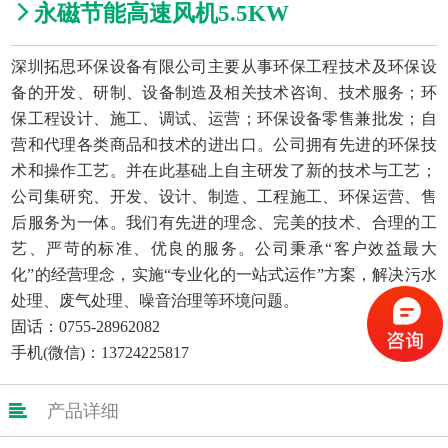

永磁节能高速风机5.5KW
深圳拓思环保设备有限公司主要从事环保工程技术及环保设
备的开发、研制、设备制造及相关技术咨询、技术服务；环
保工程设计、施工、调试、运营；环保设备零售兼批发；自
营和代理各类商品和技术的进出口。公司拥有先进的环保技
术和操作工艺。并在此基础上自主研发了新的技术与工艺；
公司集研究、开发、设计、制造、工程施工、环保运营、售
后服务为一体。我们有先进的理念、完美的技术、合理的工
艺、严苛的标准、优良的服务。公司秉承“客户效益最大
化”的经营理念，实施“专业化的一站式运作”方案，解决污水
处理、废气处理、噪音治理等环境问题。
固话：0755-28962082
手机(微信)：13724225817

产品详细