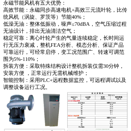
永磁节能风机有五大优势：
高效节能：永磁同步高速电机+高效三元流叶轮，比传
统风机（涡旋、罗茨等）节能40%；
低澡无油：整体低振动，噪声≤70dBA，空气压缩过程
无油设计，排出无油清洁空气；
稳定可靠：离心叶轮产生的气量连续稳定，长时间运
行无压力衰减，整机FEA分析、模态分析、保证产品
可靠运行，可经常启停，变工况范围广、转速可调范
围为5%-110%；
拆装方便：采取特殊结构设计整机拆装仅需30分钟，
安装方便 ，正常运行无需机械维护；
智能控制：采用PLC+远程数据监控，可远程调试以及
调整设备运行工况。