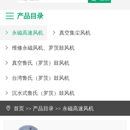
维修永磁风机、罗茨鼓风机
真空鲁氏（罗茨）鼓风机

产品目录
台湾鲁氏（罗茨）鼓风机
永磁高速风机
真空集尘风机


维修永磁风机、罗茨鼓风机

真空鲁氏（罗茨）鼓风机

台湾鲁氏（罗茨）鼓风机

沉水式鲁氏（罗茨）鼓风机


首页
>>
产品目录
>>
永磁高速风机