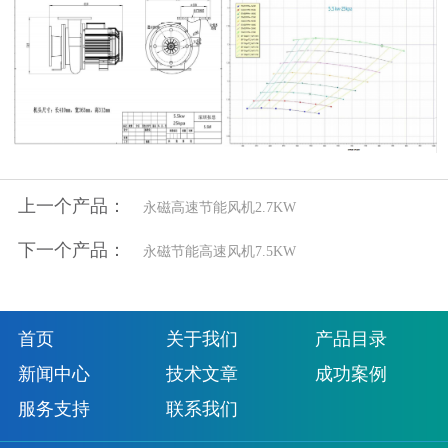
上一个产品：
永磁高速节能风机2.7KW
下一个产品：
永磁节能高速风机7.5KW
首页
关于我们
产品目录
新闻中心
技术文章
成功案例
服务支持
联系我们