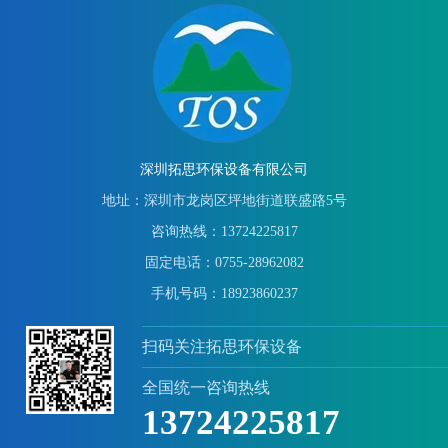
深圳拓思环保设备有限公司
地址：深圳市龙岗区坪地街道联盛路5号
咨询热线：13724225817
固定电话：0755-28962082
手机号码：18923860237
扫码关注拓思环保设备
全国统一咨询热线
13724225817