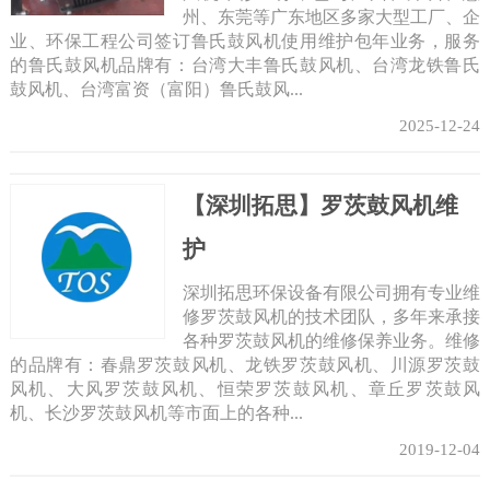
州、东莞等广东地区多家大型工厂、企
业、环保工程公司签订鲁氏鼓风机使用维护包年业务，服务
的鲁氏鼓风机品牌有：台湾大丰鲁氏鼓风机、台湾龙铁鲁氏
鼓风机、台湾富资（富阳）鲁氏鼓风...
2025-12-24
【深圳拓思】罗茨鼓风机维
护
深圳拓思环保设备有限公司拥有专业维
修罗茨鼓风机的技术团队，多年来承接
各种罗茨鼓风机的维修保养业务。维修
的品牌有：春鼎罗茨鼓风机、龙铁罗茨鼓风机、川源罗茨鼓
风机、大风罗茨鼓风机、恒荣罗茨鼓风机、章丘罗茨鼓风
机、长沙罗茨鼓风机等市面上的各种...
2019-12-04