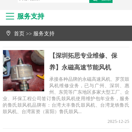
维修永磁风机、罗茨鼓风机
真空鲁氏（罗茨）鼓风机

服务支持
台湾鲁氏（罗茨）鼓风机

首页
>>
服务支持
【深圳拓思专业维修、保
养】永磁高速节能风机
承接各种品牌的永磁高速风机、罗茨鼓
风机维修业务，已与广州、深圳、惠
州、东莞等广东地区多家大型工厂、企
业、环保工程公司签订鲁氏鼓风机使用维护包年业务，服务
的鲁氏鼓风机品牌有：台湾大丰鲁氏鼓风机、台湾龙铁鲁氏
鼓风机、台湾富资（富阳）鲁氏鼓风...
2025-12-25