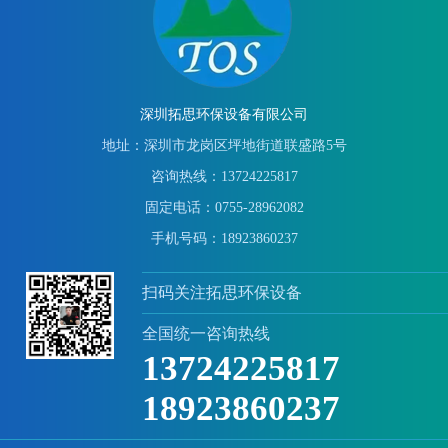
深圳拓思环保设备有限公司
地址：深圳市龙岗区坪地街道联盛路5号
咨询热线：13724225817
固定电话：0755-28962082
手机号码：18923860237
扫码关注拓思环保设备
全国统一咨询热线
13724225817
18923860237