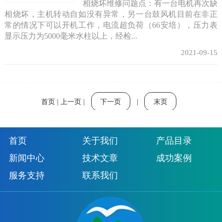
相烧坏维修问题点：有一台电机再次缺
相烧坏，主机转动自如没有异常，另一台鼓风机目前在非正
常的情况下可以开机工作，电流超负荷（66安培），压力表
显示压力为5000毫米水柱以上，经检...
2021-09-15
首页 | 上一页 |
下一页
|
末页
首页
关于我们
产品目录
新闻中心
技术文章
成功案例
服务支持
联系我们