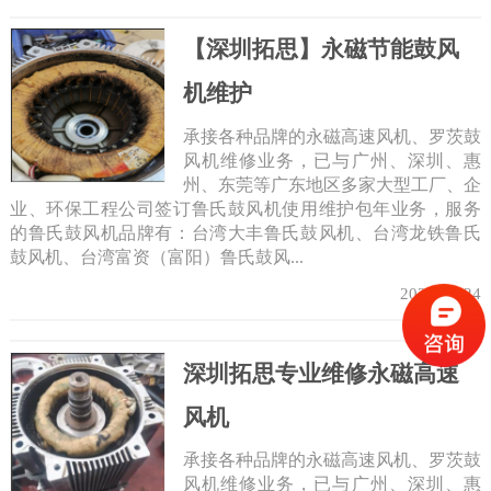
【深圳拓思】永磁节能鼓风
机维护
承接各种品牌的永磁高速风机、罗茨鼓
风机维修业务，已与广州、深圳、惠
州、东莞等广东地区多家大型工厂、企
业、环保工程公司签订鲁氏鼓风机使用维护包年业务，服务
的鲁氏鼓风机品牌有：台湾大丰鲁氏鼓风机、台湾龙铁鲁氏
鼓风机、台湾富资（富阳）鲁氏鼓风...
2025-12-24
深圳拓思专业维修永磁高速
风机
承接各种品牌的永磁高速风机、罗茨鼓
风机维修业务，已与广州、深圳、惠